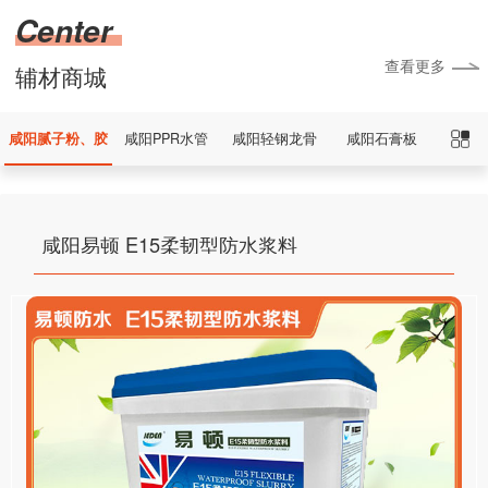
Center
查看更多
辅材商城
咸阳腻子粉、胶
咸阳PPR水管
咸阳轻钢龙骨
咸阳石膏板
咸阳易顿 E15柔韧型防水浆料