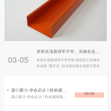
龙骨吊顶装得牢不牢，关键全在这根 “看不见” 的龙骨
03-05
龙骨吊顶装得牢不牢华驭 铸就安心关键全
在这根 “看不见” 的龙骨你家吊顶是不是也
有这些烦恼？刚装完半年就开裂、变形，甚
至有脱落风险？别再怪工人手艺差了！可能
是龙骨没选对！1?? 强度与耐用性轻钢龙
骨：精钢打造，不易损坏，寿命长，承重力
凝心聚力 使命必达 I 欧标建材集团《 执行》培训分享会
09-09
强，从根源避免吊顶开裂、下沉。木龙骨：
凝心聚力 使命必达 I 欧标建材集团《 执行》培训分享会
钉钉易开裂折断，损耗大，受季节和潮湿环
境影响，易...