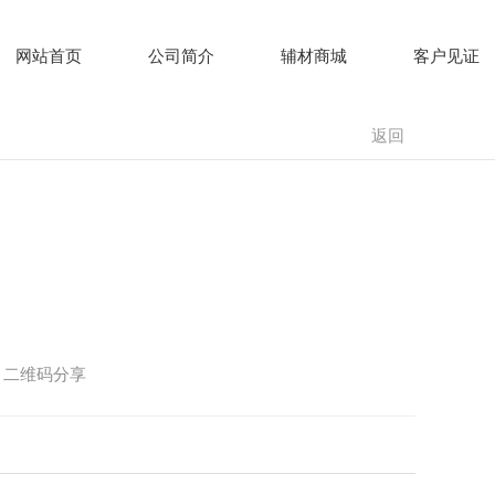
易顿 E15柔韧型防水浆料
东方
网站首页
公司简介
辅材商城
客户见证
德国贝德龙腻子
陕西易
返回
二维码分享
德国阔盛水管