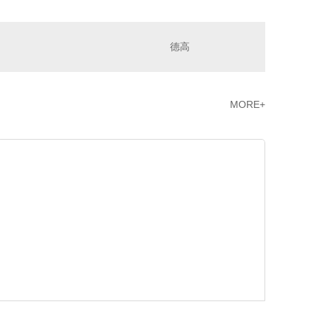
德高
MORE+
圣戈班杰科黄金龙骨
华驭